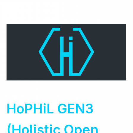
HoPHiL GEN3
(Holistic Open