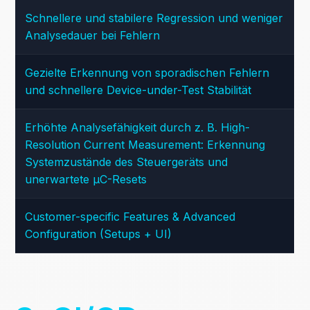
Schnellere und stabilere Regression und weniger
Analysedauer bei Fehlern
Gezielte Erkennung von sporadischen Fehlern
und schnellere Device-under-Test Stabilität
Erhöhte Analysefähigkeit durch z. B. High-
Resolution Current Measurement: Erkennung
Systemzustände des Steuergeräts und
unerwartete µC-Resets
Customer-specific Features & Advanced
Configuration (Setups + UI)